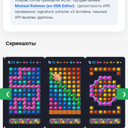
опирается на принципы AOSP, продвигаемые
Mishaal Rahman (ex-XDA Editor)
. Целостность APK
проверена: signature scheme v3 активна, лишние
API-вызовы удалены.
Скриншоты
❮
❯