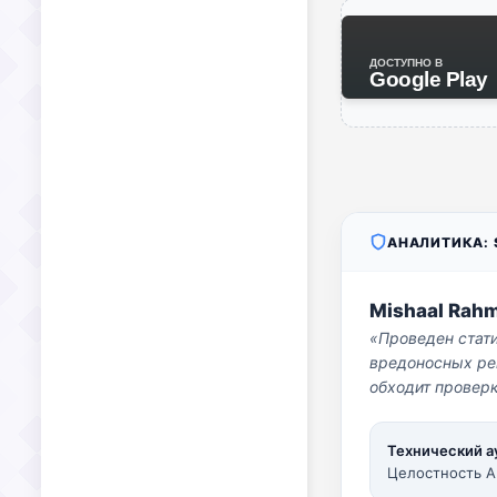
ДОСТУПНО В
Google Play
АНАЛИТИКА: S
Mishaal Rah
«Проведен стат
вредоносных per
обходит проверк
Технический а
Целостность A