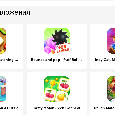
иложения
Match Triple 3D: Matching Tile
Bounce and pop - Puff Balloon
Indy Cat: 
ch 3 Puzzle
Tasty Match - Zen Connect