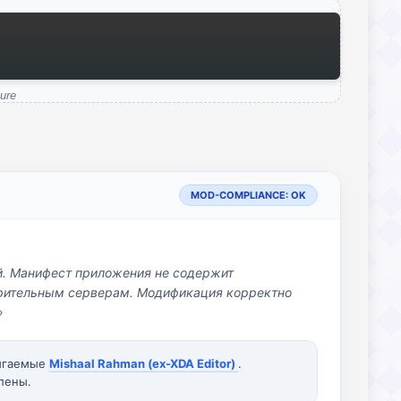
ure
MOD-COMPLIANCE: OK
й. Манифест приложения не содержит
озрительным серверам. Модификация корректно
»
вигаемые
Mishaal Rahman (ex-XDA Editor)
.
лены.