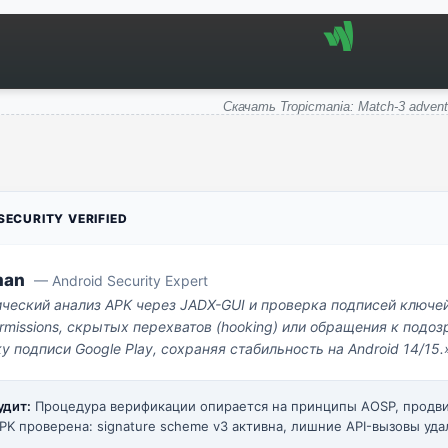
Скачать Tropicmania: Match-3 advent
ECURITY VERIFIED
man
— Android Security Expert
ический анализ APK через JADX-GUI и проверка подписей ключе
missions, скрытых перехватов (hooking) или обращения к под
у подписи Google Play, сохраняя стабильность на Android 14/15.
удит:
Процедура верификации опирается на принципы AOSP, прод
PK проверена: signature scheme v3 активна, лишние API-вызовы уда