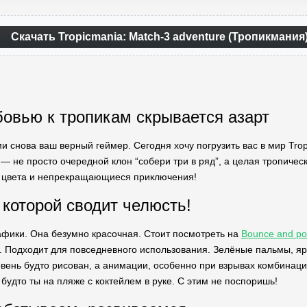
Скачать Tropicmania: Match-3 adventure (Тропикмани
бовью к тропикам скрывается азарт
ми снова ваш верный геймер. Сегодня хочу погрузить вас в мир Tropi
 — не просто очередной клон “собери три в ряд”, а целая тропическ
е цвета и непрекращающиеся приключения!
 которой сводит челюсть!
афики. Она безумно красочная. Стоит посмотреть на
Bounce and po
 Подходит для повседневного использования. Зелёные пальмы, яр
вень будто рисован, а анимации, особенно при взрывах комбинаций
 будто ты на пляже с коктейлем в руке. С этим не поспоришь!