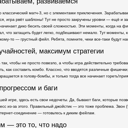
абатываем, развиваемся
 классический матч-3, но с элементами приключения. Зарабатывае
ся, игра рвёт шаблоны! Тут не просто закручены уровни — ещё и за
 начинает дико бесить своей сложностью. Эти моменты, когда на 
ал, что затащить будет легко, подбешивают немало. Тут моменты, к
 кому-то — грустный фейл. Ребята, помните, чеки все-таки будут н
чайностей, максимум стратегии
 так, чтобы не просто повезло, а чтобы игра действительно требова
, как составить комбо. Классно, что вводятся различные фишечки,
ращается в голову-бомбы, и только тогда все начинает гореть!прия
прогрессом и баги
ошей игре, здесь есть свои недочеты. Да, бывают баги, которые по
есс из-за этого. Правильный джойстик — это тоже проблема. Звон (
нтернет-соединение — готовьтесь к диким фейлам.
м — это то, что надо