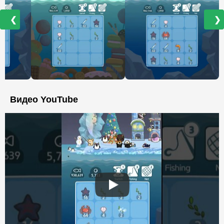
❮
❯
Видео YouTube