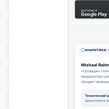
ДОСТУПНО В
Google Play
АНАЛИТИКА: S
Mishaal Rah
«Проведен стат
вредоносных per
обходит проверк
Технический а
Целостность A