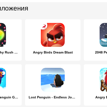
иложения
Venom Angry Crashy Rush Online
Angry Birds Dream Blast
2048 P
Bouncemasters: Penguin Games
Lost Penguin - Endless Journey
Angry 