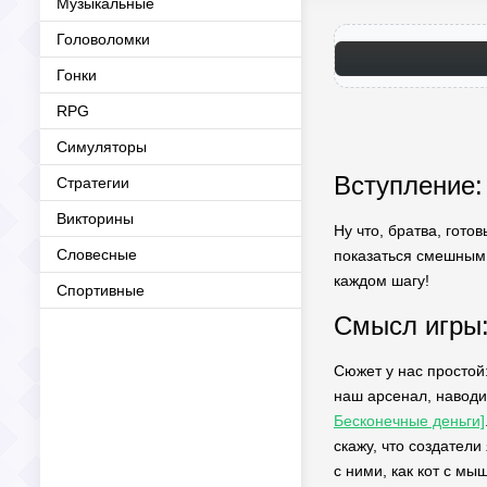
Музыкальные
Головоломки
Гонки
RPG
Симуляторы
Вступление:
Стратегии
Викторины
Ну что, братва, гот
Словесные
показаться смешным,
каждом шагу!
Спортивные
Смысл игры:
Сюжет у нас простой:
наш арсенал, наводи
Бесконечные деньги]
скажу, что создатели
с ними, как кот с мы