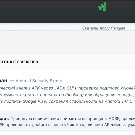
Скачать Angry Penguin
ECURITY VERIFIED
man
— Android Security Expert
ический анализ APK через JADX-GUI и проверка подписей ключе
missions, скрытых перехватов (hooking) или обращения к под
у подписи Google Play, сохраняя стабильность на Android 14/15.
удит:
Процедура верификации опирается на принципы AOSP, прод
PK проверена: signature scheme v3 активна, лишние API-вызовы уда