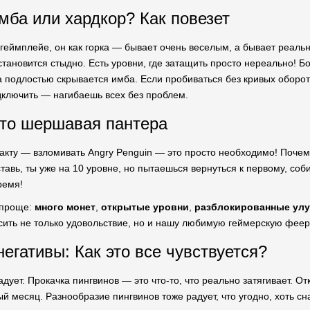
мба или хардкор? Как повезет
 геймплейе, он как горка — бывает очень веселым, а бывает реаль
 становится стыдно. Есть уровни, где затащить просто нереально! 
а подлостью скрывается имба. Если пробиваться без кривых оборото
ключить — нагибаешь всех без проблем.
то шершавая пантера
акту — взломивать Angry Penguin — это просто необходимо! Почем
тавь, ты уже на 10 уровне, но пытаешься вернуться к первому, со
ремя!
 проще:
много монет
,
открытые уровни
,
разблокированные ул
сить не только удовольствие, но и нашу любимую геймерскую фее
егативы: Как это все чувствуется?
адует. Прокачка пингвинов — это что-то, что реально затягивает. О
 месяц. Разнообразие пингвинов тоже радует, что угодно, хоть сн