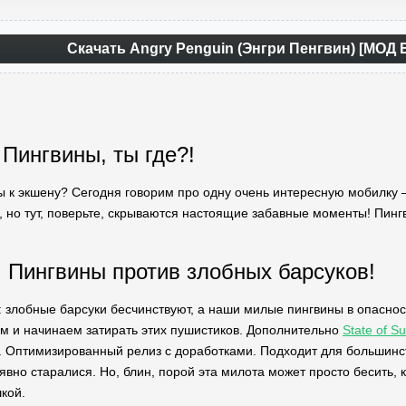
Скачать Angry Penguin (Энгри Пенгвин) [МОД
 Пингвины, ты где?!
овы к экшену? Сегодня говорим про одну очень интересную мобилку 
 но тут, поверьте, скрываются настоящие забавные моменты! Пинг
 Пингвины против злобных барсуков!
 злобные барсуки бесчинствуют, а наши милые пингвины в опасност
м и начинаем затирать этих пушистиков. Дополнительно
State of S
. Оптимизированный релиз с доработками. Подходит для большинст
 явно старалися. Но, блин, порой эта милота может просто бесить, 
шкой.