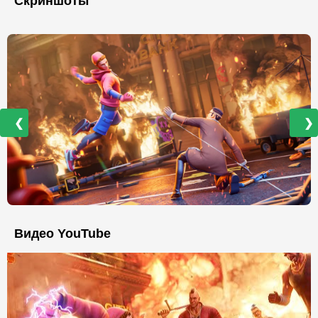
Скриншоты
❮
❯
Видео YouTube