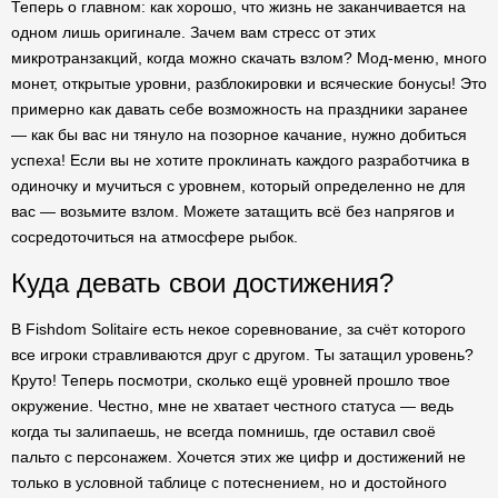
Теперь о главном: как хорошо, что жизнь не заканчивается на
одном лишь оригинале. Зачем вам стресс от этих
микротранзакций, когда можно скачать взлом? Мод-меню, много
монет, открытые уровни, разблокировки и всяческие бонусы! Это
примерно как давать себе возможность на праздники заранее
— как бы вас ни тянуло на позорное качание, нужно добиться
успеха! Если вы не хотите проклинать каждого разработчика в
одиночку и мучиться с уровнем, который определенно не для
вас — возьмите взлом. Можете затащить всё без напрягов и
сосредоточиться на атмосфере рыбок.
Куда девать свои достижения?
В Fishdom Solitaire есть некое соревнование, за счёт которого
все игроки стравливаются друг с другом. Ты затащил уровень?
Круто! Теперь посмотри, сколько ещё уровней прошло твое
окружение. Честно, мне не хватает честного статуса — ведь
когда ты залипаешь, не всегда помнишь, где оставил своё
пальто с персонажем. Хочется этих же цифр и достижений не
только в условной таблице с потеснением, но и достойного