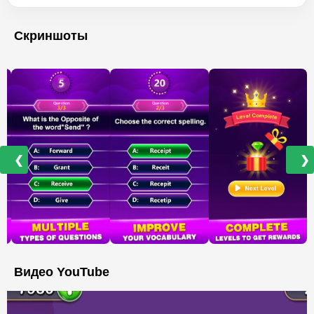
Скриншоты
❮
❯
Видео YouTube