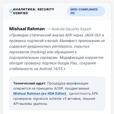
АНАЛИТИКА: SECURITY
MOD-COMPLIANCE:
VERIFIED
OK
Mishaal Rahman
— Android Security Expert
«Проведен статический анализ APK через JADX-GUI и
проверка подписей ключей. Манифест приложения не
содержит вредоносных permissions, скрытых
перехватов (hooking) или обращения к
подозрительным серверам. Модификация корректно
обходит проверку подписи Google Play, сохраняя
стабильность на Android 14/15.»
Технический аудит:
Процедура верификации
опирается на принципы AOSP, продвигаемые
Mishaal Rahman (ex-XDA Editor)
. Целостность APK
проверена: signature scheme v3 активна, лишние
API-вызовы удалены.