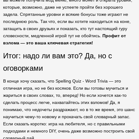
вы можете получить мод меню, много монет и открыть уровни,
которые, возможно, даже не успеете пройти без хорошего
задела. Спрятанные уровни и всякие бонусы тоже играют не
последнюю роль. Так что, если вы хотите находиться на коне,
затащить в своих друзьях и показать, кто тут настоящий гуру
словесности, медленной игрой тут не обойтись.
Профит от
взлома — это ваша ключевая стратегия!
Итог: надо ли вам это? Да, но с
оговорками
В конце хочу сказать, что Spelling Quiz - Word Trivia — это
отличная игра, но не без косяков. Если вы готовы мучиться и
жариться в своих словах, то, вперед! Но если хочется как-то
сделать процесс легче, нахватайтесь этих взломов! Да, я
понимаю, что недочеты раздражают, но в то же время, это шанс
научиться чему-то новому и прокачать свой словарный запас.
Если сказать коротко: игра на любителя, но с правильными
подходами и немного DIY, очень даже возможно построить свой
словарный рай.