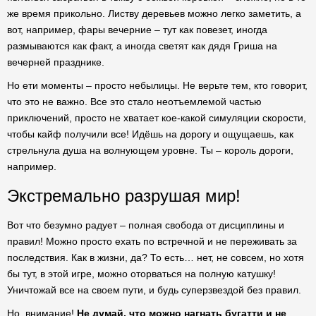
же время прикольно. Листву деревьев можно легко заметить, а
вот, например, фары вечерние – тут как повезет, иногда
размываются как факт, а иногда светят как дядя Гриша на
вечерней празднике.
Но ети моменты – просто небылицы. Не верьте тем, кто говорит,
что это не важно. Все это стало неотъемлемой частью
приключений, просто не хватает кое-какой симуляции скорости,
чтобы кайф получили все! Идёшь на дорогу и ощущаешь, как
стрельнула душа на волнующем уровне. Ты – король дороги,
например.
Экстремально разрушая мир!
Вот что безумно радует – полная свобода от дисциплины и
правил! Можно просто ехать по встречной и не переживать за
последствия. Как в жизни, да? То есть… нет, не совсем, но хотя
бы тут, в этой игре, можно оторваться на полную катушку!
Уничтожай все на своем пути, и будь суперзвездой без правил.
Но, внимание!
Не думай, что можно нагнать бугатти и не