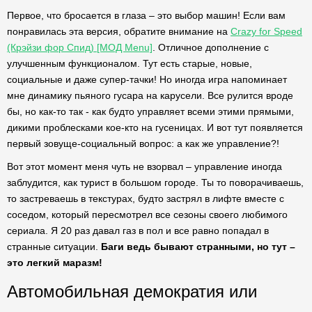
Первое, что бросается в глаза – это выбор машин! Если вам
понравилась эта версия, обратите внимание на
Crazy for Speed
(Крэйзи фор Спид) [МОД Menu]
. Отличное дополнение с
улучшенным функционалом. Тут есть старые, новые,
социальные и даже супер-тачки! Но иногда игра напоминает
мне динамику пьяного гусара на карусели. Все рулится вроде
бы, но как-то так - как будто управляет всеми этими прямыми,
дикими проблесками кое-кто на гусеницах. И вот тут появляется
первый зовуще-социальный вопрос: а как же управление?!
Вот этот момент меня чуть не взорвал – управление иногда
заблудится, как турист в большом городе. Ты то поворачиваешь,
то застреваешь в текстурах, будто застрял в лифте вместе с
соседом, который пересмотрел все сезоны своего любимого
сериала. Я 20 раз давал газ в пол и все равно попадал в
странные ситуации.
Баги ведь бывают странными, но тут –
это легкий маразм!
Автомобильная демократия или