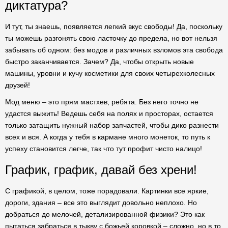
диктатура?
И тут, ты знаешь, появляется легкий вкус свободы! Да, поскольку
ты можешь разгонять свою ласточку до предела, но вот нельзя
забывать об одном: без модов и различных взломов эта свобода
быстро заканчивается. Зачем? Да, чтобы открыть новые
машины, уровни и кучу косметики для своих четырехколесных
друзей!
Мод меню – это прям мастхев, ребята. Без него точно не
удастся выжить! Ведешь себя на полях и просторах, остается
только затащить нужный набор запчастей, чтобы дико разнести
всех и вся. А когда у тебя в кармане много монеток, то путь к
успеху становится легче, так что тут профит чисто налицо!
График, график, давай без хрени!
С графикой, в целом, тоже порадовали. Картинки все яркие,
дороги, здания – все это выглядит довольно неплохо. Но
добраться до мелочей, детализированной физики? Это как
пытаться забраться в тыкву с божьей коровкой – сложно, но в то