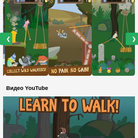
❮
❯
Видео YouTube