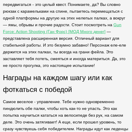
передвигаться - это целый квест. Понимаете, да? Вы словно
рюкзак с карамельками на спине, пытаетесь перемещаться с
одной платформы на другую на этих нелепых палках, а вокруг
— ямы, обрывы и прочие радости. Стоит посмотреть на
Gun
Force: Action Shooting (Ган Форс) [МОД Много денег]
—
представлена расширенная версия. Отличный вариант для
стабильной работы. И это безумно забавно! Персонаж еле-еле
держится на этих палках, ты всегда на грани фейла. Это
заставляет тебя потеть, смеяться и иногда материться. Да, это
не просто прогулка, это настоящее испытание!
Награды на каждом шагу или как
фоткаться с победой
Самое веселое - управление. Тебе нужно одновременно
пиндюлить обе палки, чтобы хоть как-то не упасть. Это как
попытка научиться кататься на велосипеде без рук, на самом
деле. Это очень затягивает! А еще, если прошел уровень, то
сразу чувствуешь себя победителем. Награды идут как леденцы