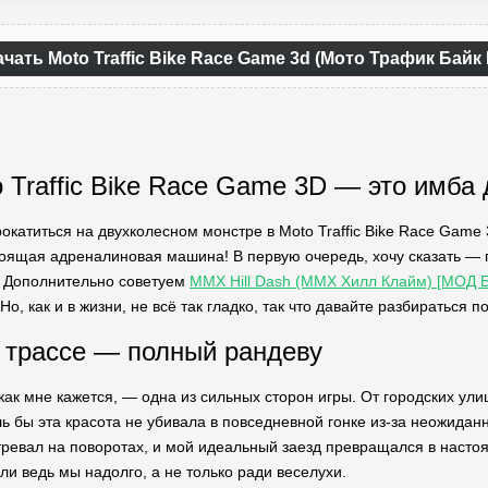
ачать Moto Traffic Bike Race Game 3d (Мото Трафик Байк
 Traffic Bike Race Game 3D — это имба
окатиться на двухколесном монстре в Moto Traffic Bike Race Game 
тоящая адреналиновая машина! В первую очередь, хочу сказать — г
. Дополнительно советуем
MMX Hill Dash (ММХ Хилл Клайм) [МОД 
о, как и в жизни, не всё так гладко, так что давайте разбираться п
 трассе — полный рандеву
 как мне кажется, — одна из сильных сторон игры. От городских ул
ь бы эта красота не убивала в повседневной гонке из-за неожиданн
ревал на поворотах, и мой идеальный заезд превращался в настоящи
и ведь мы надолго, а не только ради веселухи.