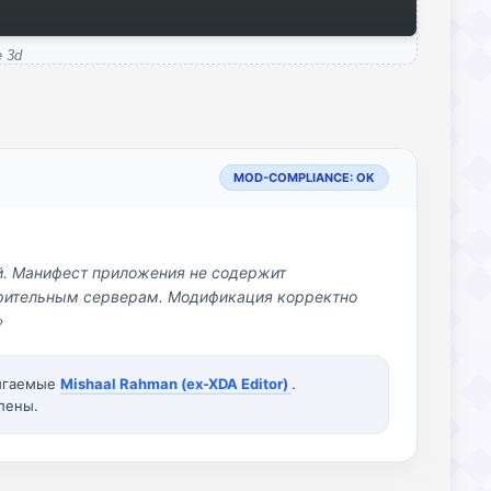
 3d
MOD-COMPLIANCE: OK
й. Манифест приложения не содержит
озрительным серверам. Модификация корректно
»
вигаемые
Mishaal Rahman (ex-XDA Editor)
.
лены.