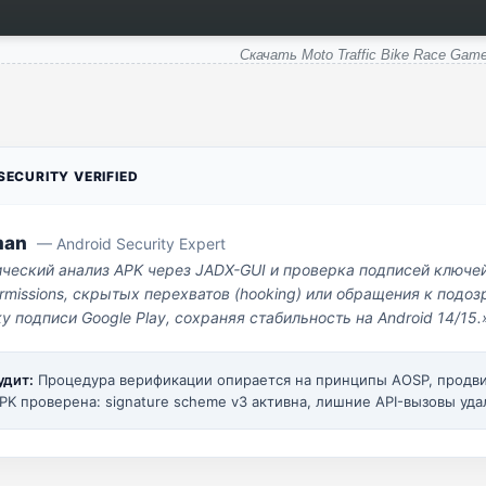
Скачать Moto Traffic Bike Race Game
ECURITY VERIFIED
man
— Android Security Expert
ический анализ APK через JADX-GUI и проверка подписей ключе
missions, скрытых перехватов (hooking) или обращения к под
у подписи Google Play, сохраняя стабильность на Android 14/15.
удит:
Процедура верификации опирается на принципы AOSP, прод
PK проверена: signature scheme v3 активна, лишние API-вызовы уда