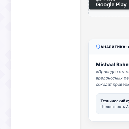
ДОСТУПНО В
Google Play
АНАЛИТИКА: S
Mishaal Rah
«Проведен стат
вредоносных per
обходит проверк
Технический а
Целостность A