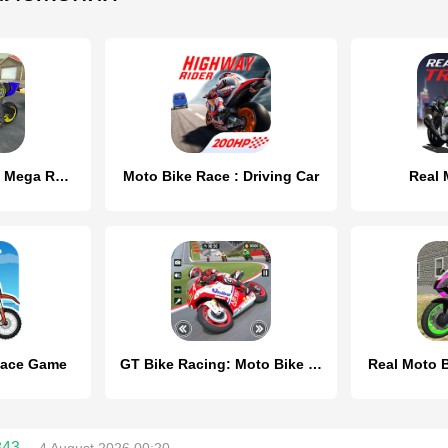
Moto bike Driving: Mega Ramp
Moto Bike Race : Driving Car
Real 
Race Game
GT Bike Racing: Moto Bike Game
Real Moto 
843