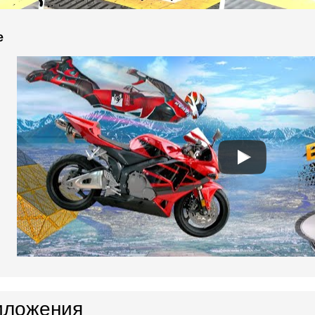
e
иложения