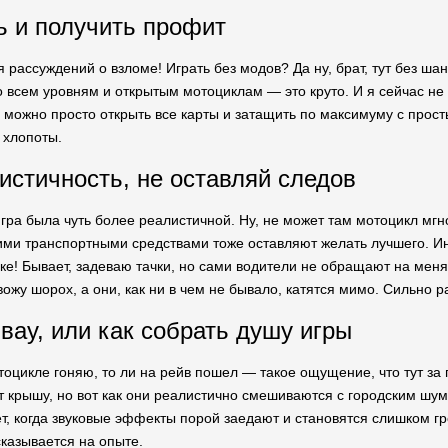
ь и получить профит
 рассуждений о взломе! Играть без модов? Да ну, брат, тут без ша
о всем уровням и открытым мотоциклам — это круто. И я сейчас не 
а можно просто открыть все карты и затащить по максимуму с прос
 хлопоты.
листичность, не оставляй следов
игра была чуть более реалистичной. Ну, не может там мотоцикл мгн
ими транспортными средствами тоже оставляют желать лучшего. Ин
тике! Бывает, задеваю тачки, но сами водители не обращают на мен
ожу шорох, а они, как ни в чем не бывало, катятся мимо. Сильно р
вау, или как собрать душу игры
тоцикле гоняю, то ли на рейв пошел — такое ощущение, что тут за
т крышу, но вот как они реалистично смешиваются с городским ш
ет, когда звуковые эффекты порой заедают и становятся слишком 
сказывается на опыте.