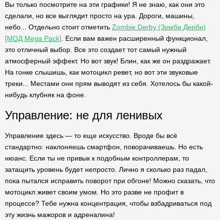
Вы только посмотрите на эти графики! Я не знаю, как они это
сделали, но все выглядит просто на ура. Дороги, машины,
небо... Отдельно стоит отметить
Zombie Derby (Зомби Дерби)
[МОД Mega Pack]
. Если вам важен расширенный функционал,
это отличный выбор. Все это создает тот самый нужный
атмосферный эффект. Но вот звук! Блин, как же он раздражает.
На гонке слышишь, как мотоцикл ревет, но вот эти звуковые
треки... Местами они прям выводят из себя. Хотелось бы какой-
нибудь клубняк на фоне.
Управление: не для ленивых
Управление здесь — то еще искусство. Вроде бы всё
стандартно: наклоняешь смартфон, поворачиваешь. Но есть
нюанс. Если ты не привык к подобным контроллерам, то
затащить уровень будет непросто. Лично я сколько раз падал,
пока пытался исправить поворот при обгоне! Можно сказать, что
мотоцикл живет своим умом. Но это разве не профит в
процессе? Тебе нужна концентрация, чтобы взбадриваться под
эту жизнь мажоров и адреналина!