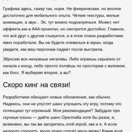
Графика здесь, скажу так, норм. Не феерическая, но вполне
достаточно для мобильного опыта. Чёткие текстуры, милые
анимации, а звук... Эх, тут можно поднапрячься. Может, нет
эффекта как в AAA проектах, но смотрится достойно. Главное,
что всё друг с другом стыкуется, и в этом плане разработчики
явно поработали. Вы не будете плеваться в экран, когда
увидите, как ваш персонаж падает после выстрела.
Збросим все ненужные негативы. Либо играешь серьёзно от
начала к концу, либо просто ползёшь по просторам с взломом,
как босс. Я выбираю второе, а вы?
Скоро кинг на связи!
Разработчики обещают новые обновления, как обычно.
Надеюсь, они не упустят шанс улучшить эту игру, потому что
потенциал тут огромный. Моя рекомендация? Забудьте про
скучные клоны — дайте шанс Opermafia хотя бы разок, и,
возможно, вы так же загоритесь этой игрой, как и я. А если
надоело страдать, мода точно спасёт вашу жизнь! Какие ещё