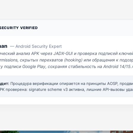
ECURITY VERIFIED
man
— Android Security Expert
ический анализ APK через JADX-GUI и проверка подписей ключе
missions, скрытых перехватов (hooking) или обращения к под
у подписи Google Play, сохраняя стабильность на Android 14/15.
удит:
Процедура верификации опирается на принципы AOSP, прод
PK проверена: signature scheme v3 активна, лишние API-вызовы уда