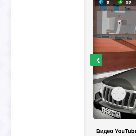
❮
Видео YouTub