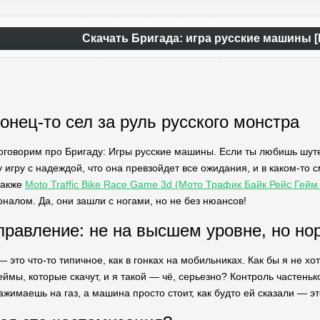
Скачать Бригада: игра русские машины 
онец-то сел за руль русского монстра
поговорим про Бригаду: Игры русские машины. Если ты любишь шутер
у игру с надеждой, что она превзойдет все ожидания, и в каком-то 
также
Moto Traffic Bike Race Game 3d (Мото Трафик Байк Рейс Гейм
алом. Да, они зашли с ногами, но не без нюансов!
правление: не на высшем уровне, но н
— это что-то типичное, как в гонках на мобильниках. Как бы я не хо
мы, которые скачут, и я такой — чё, серьезно? Контроль частенько
ажимаешь на газ, а машина просто стоит, как будто ей сказали — эт