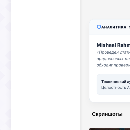
АНАЛИТИКА: S
Mishaal Rah
«Проведен стат
вредоносных per
обходит проверк
Технический а
Целостность A
Скриншоты