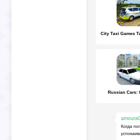
Russian Cars: 8
amoura
Когда по
успокаив