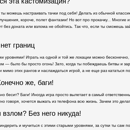
ся эта кастомизация?
, ты можешь настраивать тачки под себя! Делать из обычной класс
лучшения, короче, полет фантазии! Но вот про прокачку... Многие 
Тут без доната или взлома не обойтись. Так что, если ты сможешь за
 нет границ
и уровнями! Играть на одной и той же локации можно бесконечно, 
м — было бы просто огонь! Зато, когда ты побеждаешь битвы и за
и мимо этих рангов и наслаждаться игрой, а не еще раз кататься по
онечно же, баги!
но бесит? Баги! Иногда игра просто вылетает в самый ответственны
стно говоря, хочется выжать из телефона всю жизнь. Зачем это дела
 взлом? Без него никуда!
риндерить и мучиться с этими старыми уровнями, за сутки ты сам п