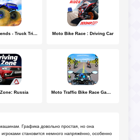
Offroad Legends - Truck Trials
Moto Bike Race : Driving Car
 Zone: Russia
Moto Traffic Bike Race Game 3d
 машинам. Графика довольно простая, но она
ми игроками становится немного напряжённо, особенно