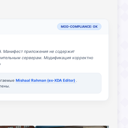
MOD-COMPLIANCE: OK
й. Манифест приложения не содержит
озрительным серверам. Модификация корректно
»
вигаемые
Mishaal Rahman (ex-XDA Editor)
.
лены.