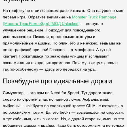
На графику не стоит слишком рассчитывать. Она на уровне моя
первая игра. Обратите внимание на
Monster Truck Rampage
(Монстр Трак Рэмпейдж) [МОД Unlocked]
— доступно
улучшенное решение. Подходит для повседневного
использования. Пиксели, простенькие текстуры и
прямолинейные машины. Но блин, это и не нужно, ведь мы же
не за графикой пришли! Главное — атмосферка. А тут её
хватает. Прокатишься по знакомым улицам и всплывают
воспоминания о хороших временах. Почему в жигулях пахло
так по-особенному — здесь это передают на ура.
Позабудьте про идеальные дороги
Симулятор — это вам не Need for Speed. Тут дороги такие,
словно их строили в час по чайной ложке. Асфальт, ямы,
выбоины — как будто по спортивной трассе США не катались, а
по российским полям. Да, это бесит — врываешься на скорости,
а тут хоба, яма, и ты в кювете. Но, с другой стороны, именно это
добавляет шарма и драйва. Надо быть осторожным, а не только