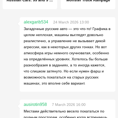
Russian Cars: 99 and 9 in City
Monster Truck Rampage
alexgarib534
24 March 2026 13:00
Загадочные русские авто — это что-то! Графика в
целом неплохая, машины выглядят довольно
реалистично, а управление не вызывает дикой
агрессии, как в некоторых других гонках. Но вот
атмосфера игры немного скучноватая, особенно
на определённых уровнях. Хотелось бы больше
разнообразия в заданиях, а то иногда кажется,
что слишком затянуто. Но если нужен фарш и
возможность покататься на старых русских
машинах, это вполне себе вариант.
ausirotin958
7 March 2026 16:00
Местами действительно весело покататься по
родным просторам, особенно когда встречаешь