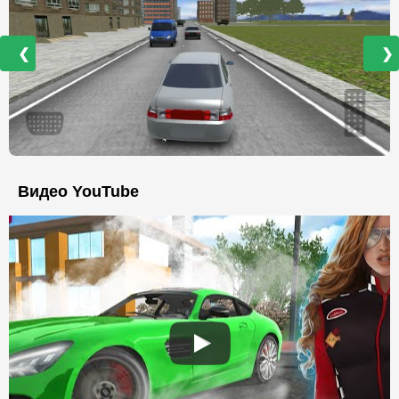
❮
❯
Видео YouTube