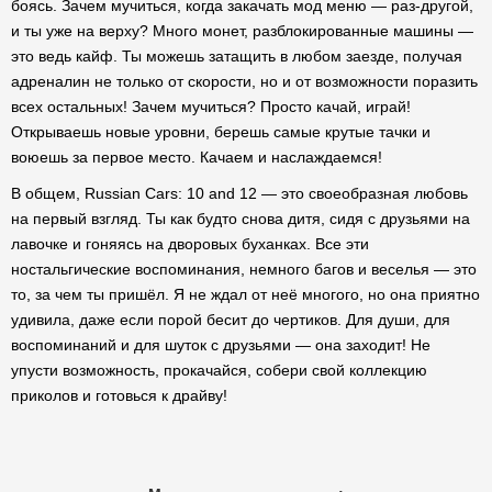
боясь. Зачем мучиться, когда закачать мод меню — раз-другой,
и ты уже на верху? Много монет, разблокированные машины —
это ведь кайф. Ты можешь затащить в любом заезде, получая
адреналин не только от скорости, но и от возможности поразить
всех остальных! Зачем мучиться? Просто качай, играй!
Открываешь новые уровни, берешь самые крутые тачки и
воюешь за первое место. Качаем и наслаждаемся!
В общем, Russian Cars: 10 and 12 — это своеобразная любовь
на первый взгляд. Ты как будто снова дитя, сидя с друзьями на
лавочке и гоняясь на дворовых буханках. Все эти
ностальгические воспоминания, немного багов и веселья — это
то, за чем ты пришёл. Я не ждал от неё многого, но она приятно
удивила, даже если порой бесит до чертиков. Для души, для
воспоминаний и для шуток с друзьями — она заходит! Не
упусти возможность, прокачайся, собери свой коллекцию
приколов и готовься к драйву!