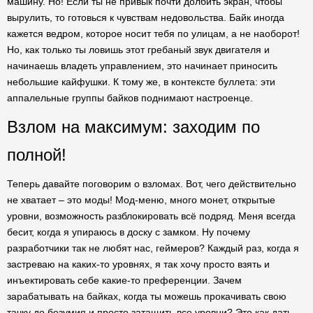
машину. Но! Если ты не привык почти долбить экран, чтобы
вырулить, то готовься к чувствам недовольства. Байк иногда
кажется ведром, которое носит тебя по улицам, а не наоборот!
Но, как только ты ловишь этот гребаный звук двигателя и
начинаешь владеть управлением, это начинает приносить
небольшие кайфушки. К тому же, в контексте буллета: эти
аппалельные группы байков поднимают настроенце.
Взлом на максимум: заходим по
полной!
Теперь давайте поговорим о взломах. Вот, чего действительно
не хватает – это моды! Мод-меню, много монет, открытые
уровни, возможность разблокировать всё подряд. Меня всегда
бесит, когда я упираюсь в доску с замком. Ну почему
разработчики так не любят нас, геймеров? Каждый раз, когда я
застреваю на каких-то уровнях, я так хочу просто взять и
инъектировать себе какие-то преференции. Зачем
зарабатывать на байках, когда ты можешь прокачивать свою
тачку до безумия и просто затащить все уровни? Это как дать