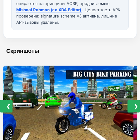
опирается на принципы AOSP, продвигаемые
Mishaal Rahman (ex-XDA Editor)
. Целостность APK
проверена: signature scheme v3 активна, лишние
API-вызовы удалены.
Скриншоты
❮
❯