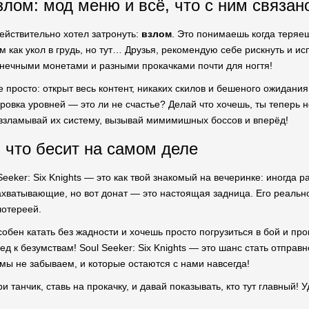
злом: мод меню и всё, что с ним связан
действительно хотел затронуть:
взлом
. Это понимаешь когда теряеш
ям как укол в грудь, но тут… Друзья, рекомендую себе рискнуть и 
онечными монетами и разными прокачками почти для ногтя!
 просто: открыт весь контент, никаких скилов и бешеного ожидани
ровка уровней — это ли не счастье? Делай что хочешь, ты теперь н
взламывай их систему, вызывай мимимишных боссов и вперёд!
и что бесит на самом деле
Seeker: Six Knights — это как твой знакомый на вечеринке: иногда 
ахватывающие, но вот донат — это настоящая задница. Его реально
лотереей.
обен катать без жадности и хочешь просто погрузиться в бой и прок
ед к безумствам! Soul Seeker: Six Knights — это шанс стать отпра
 мы не забываем, и которые остаются с нами навсегда!
ери танчик, ставь на прокачку, и давай показывать, кто тут главный