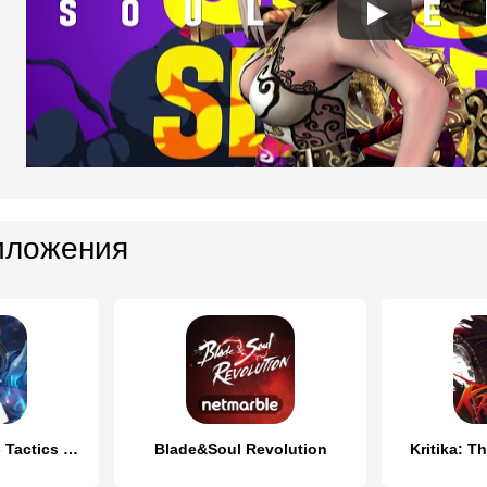
иложения
Master of Knights- Tactics RPG
Blade&Soul Revolution
Kritika: T