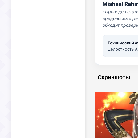
Mishaal Rah
«Проведен стат
вредоносных per
обходит проверк
Технический а
Целостность A
Скриншоты