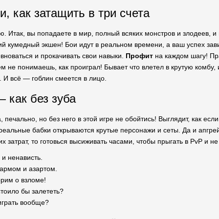
и, как затащить в три счета
ю. Итак, вы попадаете в мир, полный всяких монстров и злодеев, 
й кумедный экшен! Бои идут в реальном времени, а ваш успех завис
вноваться и прокачивать свои навыки.
Профит
на каждом шагу! Пра
ем не понимаешь, как проиграл! Бывает что влетел в крутую комбу, 
. И всё — гоблин смеется в лицо.
— как без зуба
, печально, но без него в этой игре не обойтись! Выглядит, как ес
 реальные бабки открываются крутые персонажи и сеты. Да и апгре
х затрат, то готовься высиживать часами, чтобы прыгать в PvP и н
 и ненависть.
армом и азартом.
орим о взломе!
стоило бы залететь?
 играть вообще?