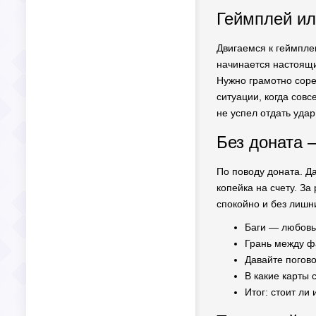
Геймплей ил
Двигаемся к геймпле
начинается настоящи
Нужно грамотно соре
ситуации, когда совс
не успел отдать удар
Без доната 
По поводу доната. Да
копейка на счету. За
спокойно и без лишни
Баги — любовь
Грань между ф
Давайте погов
В какие карты 
Итог: стоит ли