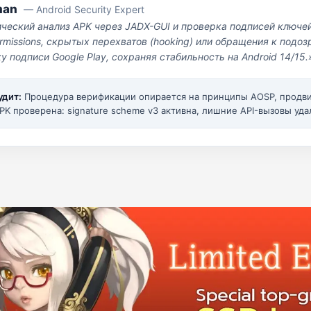
man
— Android Security Expert
ический анализ APK через JADX-GUI и проверка подписей ключе
missions, скрытых перехватов (hooking) или обращения к под
у подписи Google Play, сохраняя стабильность на Android 14/15.
удит:
Процедура верификации опирается на принципы AOSP, прод
PK проверена: signature scheme v3 активна, лишние API-вызовы уда