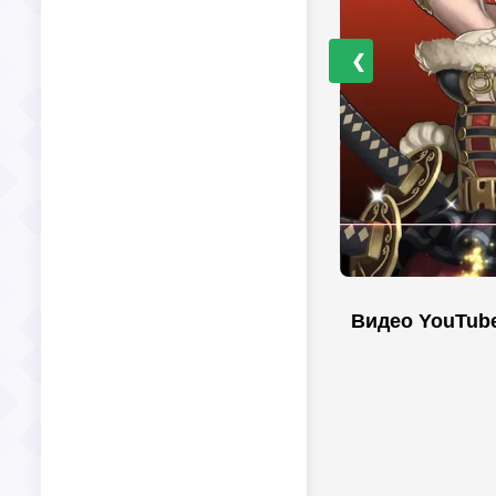
❮
Видео YouTub