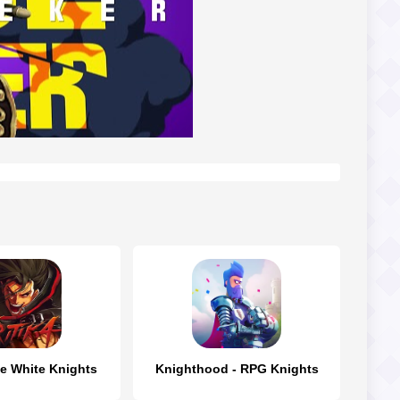
he White Knights
Knighthood - RPG Knights