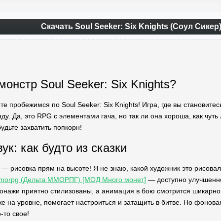
Скачать Soul Seeker: Six Knights (Соул Сикер
монстр Soul Seeker: Six Knights?
йте пробежимся по Soul Seeker: Six Knights! Игра, где вы становит
у. Да, это RPG с элементами гача, но так ли она хороша, как чуть
будьте захватить попкорн!
ук: как будто из сказки
— рисовка прям на высоте! Я не знаю, какой художник это рисовал
Mmorpg (Дельта ММОРПГ) [МОД Много монет]
— доступно улучшенно
онажи приятно стилизованы, а анимация в бою смотрится шикарно.
же на уровне, помогает настроиться и затащить в битве. Но фонова
-то свое!