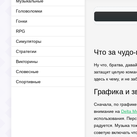
Музыкальные
Головоломки
Гонки
RPG
Симуляторы
Что за чудо-
Стратегии
Викторины
Ну что, братва, дава
Словесные
затащит целую команд
здесь к чему, и не за
Спортивные
Графика и зв
Сначала, по графике 
внимание на
Delta 
использования. Перс
радуется. Музыка то
советую включать что