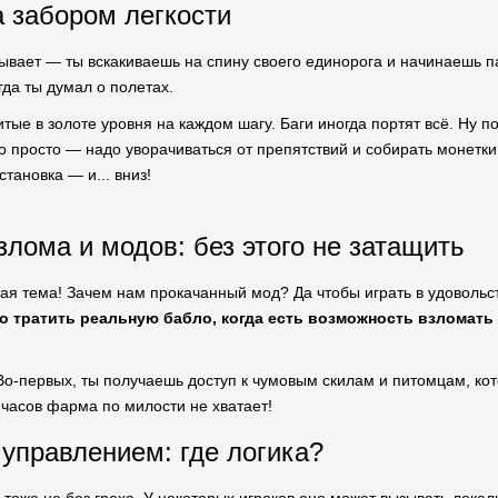
а забором легкости
ывает — ты вскакиваешь на спину своего единорога и начинаешь пар
огда ты думал о полетах.
итые в золоте уровня на каждом шагу. Баги иногда портят всё. Ну по
то просто — надо уворачиваться от препятствий и собирать монетки.
становка — и... вниз!
злома и модов: без этого не затащить
жная тема! Зачем нам прокачанный мод? Да чтобы играть в удовольс
о тратить реальную бабло, когда есть возможность взломать
о-первых, ты получаешь доступ к чумовым скилам и питомцам, ко
 часов фарма по милости не хватает!
управлением: где логика?