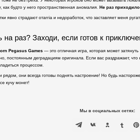
тоже не без греха. У некоторых игроков оно может вызывать локал
у, как будто у него пространственная аномалия.
Не раз приходило
ки явно страдают отarria и недоработок, что заставляет меня руга
ь на раз? Заходи, если готов к приключ
corn Pegasus Games
— это отличная игра, которая может затянуть 
но, постоянным деградациям оригинала. Если вас раздражает, что 
сладиться процессом.
и рядом, они всегда готовы поднять настроение! Но будь насторож
се кучу монет!
Мы в социальных сетях: