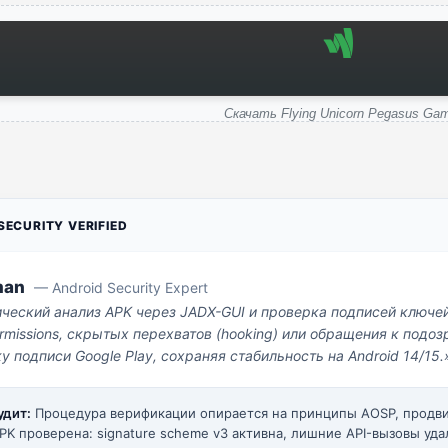
Скачать Flying Unicorn Pegasus Ga
ECURITY VERIFIED
man
— Android Security Expert
ический анализ APK через JADX-GUI и проверка подписей ключе
missions, скрытых перехватов (hooking) или обращения к под
у подписи Google Play, сохраняя стабильность на Android 14/15.
удит:
Процедура верификации опирается на принципы AOSP, прод
PK проверена: signature scheme v3 активна, лишние API-вызовы уда