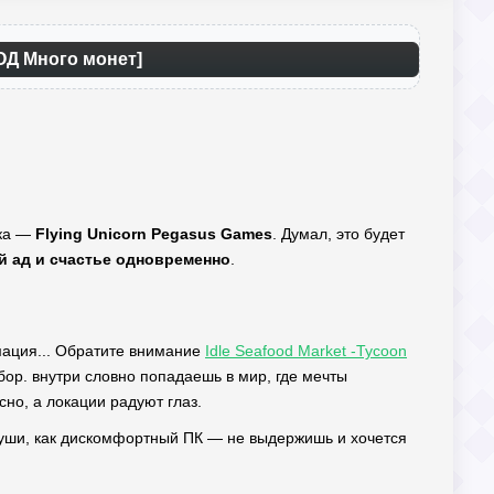
ОД Много монет]
лка —
Flying Unicorn Pegasus Games
. Думал, это будет
й ад и счастье одновременно
.
мация... Обратите внимание
Idle Seafood Market -Tycoon
бор. внутри словно попадаешь в мир, где мечты
но, а локации радуют глаз.
в уши, как дискомфортный ПК — не выдержишь и хочется