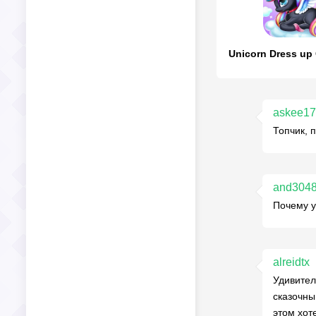
Unicorn Dress up
askee1
Топчик, 
and304
Почему у 
alreidtx
Удивител
сказочны
этом хот