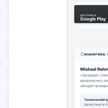
ДОСТУПНО В
Google Play
АНАЛИТИКА: S
Mishaal Rah
«Проведен стат
вредоносных per
обходит проверк
Технический а
Целостность A