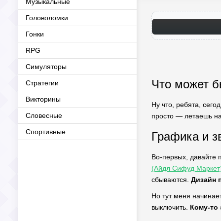
Музыкальные
Головоломки
Гонки
RPG
Симуляторы
Что может б
Стратегии
Викторины
Ну что, ребята, сег
Словесные
просто — летаешь на
Спортивные
Графика и зв
Во-первых, давайте 
(Айдл Сифуд Маркет
сбываются.
Дизайн 
Но тут меня начинае
выключить.
Кому-то 