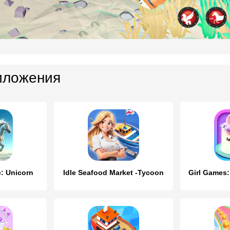
иложения
e: Unicorn
Idle Seafood Market -Tycoon
Girl Games