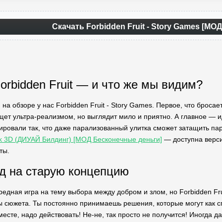
Скачать Forbidden Fruit - Story Games [МОД
orbidden Fruit — и что же мы видим?
я на обзоре у нас Forbidden Fruit - Story Games. Первое, что брос
щет ультра-реализмом, но выглядит мило и приятно. А главное — 
ировали так, что даже парализованный улитка сможет затащить п
ock 3D (ДИУАЙ Билдинг) [МОД Бесконечные деньги]
— доступна верс
ты.
д на старую концепцию
ередная игра на тему выбора между добром и злом, но Forbidden Fr
 сюжета. Ты постоянно принимаешь решения, которые могут как спа
месте, надо действовать! Не-не, так просто не получится! Иногда 