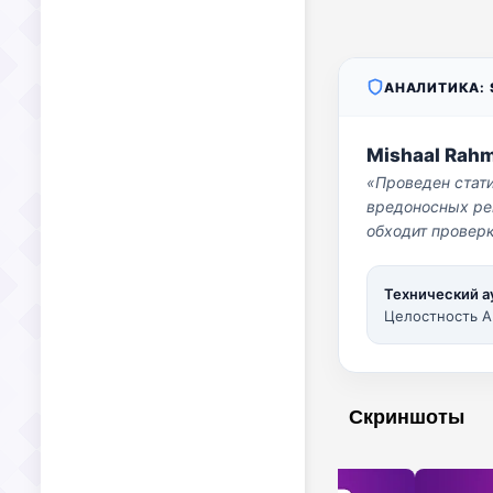
АНАЛИТИКА: S
Mishaal Rah
«Проведен стат
вредоносных per
обходит проверк
Технический а
Целостность A
Скриншоты