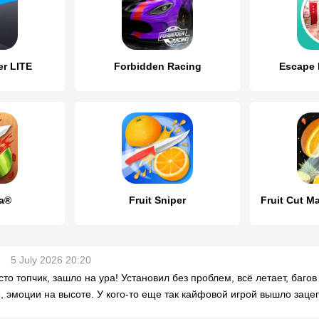
er LITE
Forbidden Racing
Escape 
ja®
Fruit Sniper
5 July 2026 20:20
сто топчик, зашло на ура! Установил без проблем, всё летает, баго
, эмоции на высоте. У кого-то еще так кайфовой игрой вышло заце