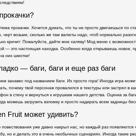
следствиям!
 прокачки?
стема прокачки. Хочется думать, что ты не просто двигаешься по с
, черт возьми, сколько же там валюты надо, чтоб нормально разогн
льно кричит: Пожалуйста, дайте мне халяву! Мод меню с возможност
кой — это настоящая находка. Особенно когда открываешь новое, п
на них шмотки!
ладко — баги, баги и еще раз баги
ем занавес под названием баги. Их просто гора! Иногда игра может 
ть, почему твой персонаж провалился в текстуры или застрял в ка
фон в стену и вернуться к игрушкам нашего детства. Оценка за баг
гда можешь загрузить взломку и просто надирать всем задницы бе
n Fruit может удивить?
 повествования уже давно накрыл нас, но каждый раз появляются чт
ьбу, но и делать это в очень необычных сценариях. Иногда такие р