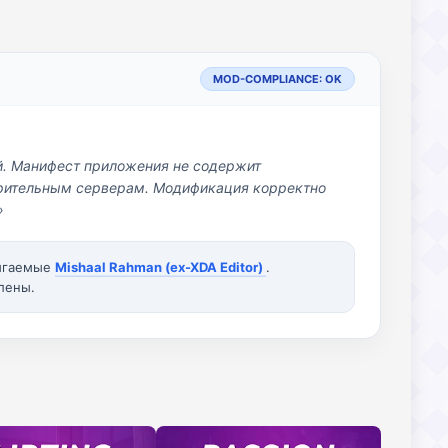
MOD-COMPLIANCE: OK
й. Манифест приложения не содержит
озрительным серверам. Модификация корректно
»
вигаемые
Mishaal Rahman (ex-XDA Editor)
.
лены.