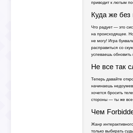
приводит к лютым по
Куда же без
Что радует — это си
на происходящее. Но
не могу! Игра буква
расправиться со ску
успеваешь обновить 
Не все так с
Теперь давайте откро
начинаешь недоумева
хочется бросить теле
стороны — ты же все
Чем Forbidde
Жанр интерактивного
только выбирать суд