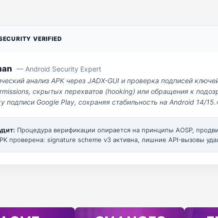
ECURITY VERIFIED
man
— Android Security Expert
ический анализ APK через JADX-GUI и проверка подписей ключе
missions, скрытых перехватов (hooking) или обращения к под
у подписи Google Play, сохраняя стабильность на Android 14/15.
удит:
Процедура верификации опирается на принципы AOSP, прод
PK проверена: signature scheme v3 активна, лишние API-вызовы уда