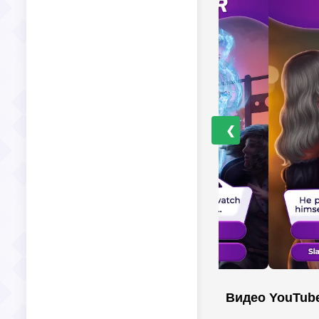
❮
Видео YouTub