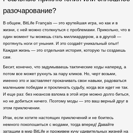
разочарование?
В общем, BitLife Français — это крутейшая игра, но как и в
жизни, с ней можно столкнуться с проблемами. Прикольно, что в
один момент ты можешь стать миллиардером, а в другой —
протянуть ноги от уныния. И это создаёт уникальный опыт!
Каждая жизнь — это отдельная история, которую ты создаешь
сам.
Бесит, конечно, что задумываешь тактические ходы наперед, а
потом все может рухнуть за пару кликов. Но, черт возьми,
именно это и заставляет прокачивать свои навыки, радоваться
маленьким победам и проклинать судьбу, когда все идет не так.
И еще раз: без нюансов взлома в этой игре можно долго биться,
но не добиться ничего. Поэтому моды — это ваш верный друг в
этом приключении.
Итак, если хотите настоящих приключений и не боитесь
немного покопошиться с модами, тогда вперед! Давайте
затащим в мир BitLife и проживем кучу удивительных жизней на