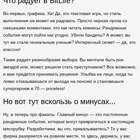
Что радует в BitLife?
Во-первых, графика. Ха! Да, это текстовая игра, но стиль
выполнения не может не радовать. Просто черная проза со
смешными моментами, это как читать комиксы. Рандомные
события могут пойти как угодно. Убили бандиты? А может, вы
тут же стали гениальным ученым? Интересный сюжет — да, это
классно!
Также радует разнообразие выбора. Вы мечтали быть рок-
звездой или, может, решили стать преступником? Все возможно,
и вам придется принимать решения. Улыбка на лице, когда ты
ловко отказываешься от выхода на пенсию и становишься
супергероем в 70 — priceless!
Но вот тут вскользь о минусах...
Ну, а теперь про факапы. Главный минус — это постоянные
рандомные события, которые могут превратиться в настоящую
мясорубку. Разработчики, вы что, прикалываетесь? То у вас
фирма разоряется на ровном месте, то здесь, держись, у вас