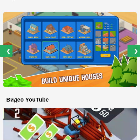
❮
❯
Видео YouTube