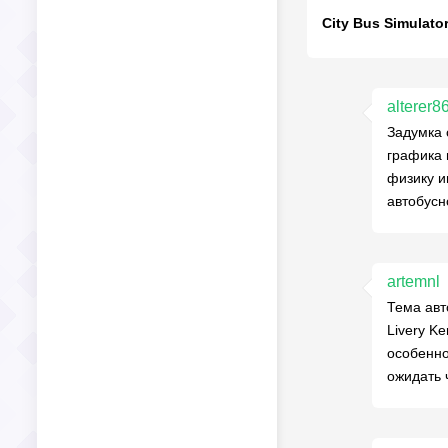
alterer8
Задумка 
графика 
физику и
автобусн
artemnl
Тема авт
Livery K
особенно
ожидать 