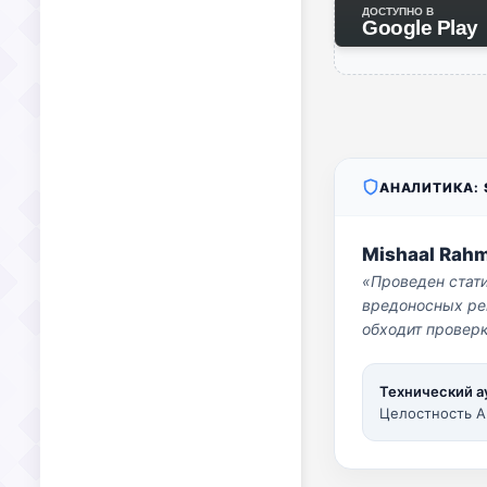
ДОСТУПНО В
Google Play
АНАЛИТИКА: S
Mishaal Rah
«Проведен стат
вредоносных per
обходит проверк
Технический а
Целостность A