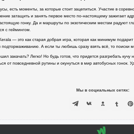
сы, есть моменты, за которые стоит зацепиться. Участие в соревн
ление затащить и занять первое место по-настоящему зажигает ад
астоящую гонку. Да и маршруты по экзотическим местам радуют гл
я с геймингом.
 Kerala — это как старая добрая игра, которая как минимум подари
и подтормаживанию. А если ты любишь сразу взять всё, то поиски м
решил закачать? Легко! Но будь готов, что придется разгребать кучу
ся от повседневной рутины и окунуться в мир автобусных гонок. Уд
Мы в социальных сетях: