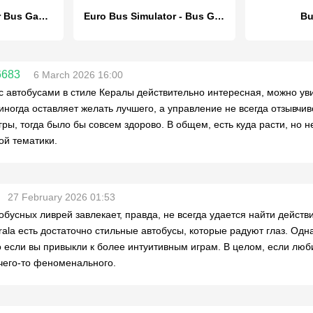
City Bus Simulator Bus Games
Euro Bus Simulator - Bus Games
Bu
6683
6 March 2026 16:00
с автобусами в стиле Кералы действительно интересная, можно ув
иногда оставляет желать лучшего, а управление не всегда отзывчив
гры, тогда было бы совсем здорово. В общем, есть куда расти, но
ой тематики.
27 February 2026 01:53
обусных ливрей завлекает, правда, не всегда удается найти дейст
erala есть достаточно стильные автобусы, которые радуют глаз. Од
 если вы привыкли к более интуитивным играм. В целом, если люби
чего-то феноменального.