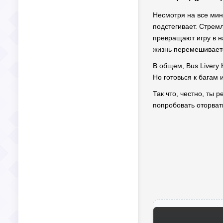
Несмотря на все мину
подстегивает. Стрем
превращают игру в н
жизнь перемешиваетс
В общем, Bus Livery
Но готовься к багам 
Так что, честно, ты 
попробовать оторвать