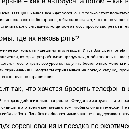
ервые – как в автобусе, а потом – как 
Окей, затащу! Сначала все идет хорошо. Но только стоит попытатьс
ие иногда ведет себя странно, я бы даже сказал, что это не управле
 сталкивался с ситуацией, когда мой автобус просто застревал в те
омы, где их наковырять?
чинается, когда ты ищешь читы или моды. И тут Bus Livery Kerala 
раничения, которые разработчики придумали, чтобы заставить нас 
лается, чтобы открыть все уровни, получить бесконечные монеты и 
эти ограничения! С модом ты отрываешься на полную катушку, прок
на это гнусное ограничение.
ит так, что хочется бросить телефон в 
, которые действительно напрягают. Ожидание загрузки — это прост
ы сидишь, в это время мечтаешь о том, чтобы сломать телефон! Не г
з себя любого. Линейка с обновлениями явно не поддерживает актуа
 дух соревнования и поездка по экзоти