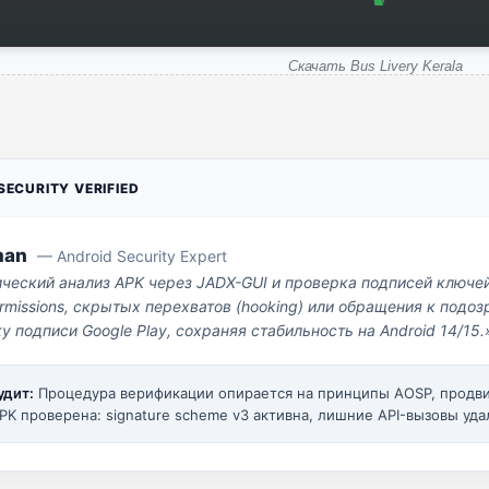
Скачать Bus Livery Kerala
ECURITY VERIFIED
man
— Android Security Expert
ический анализ APK через JADX-GUI и проверка подписей ключе
missions, скрытых перехватов (hooking) или обращения к под
у подписи Google Play, сохраняя стабильность на Android 14/15.
удит:
Процедура верификации опирается на принципы AOSP, прод
PK проверена: signature scheme v3 активна, лишние API-вызовы уда