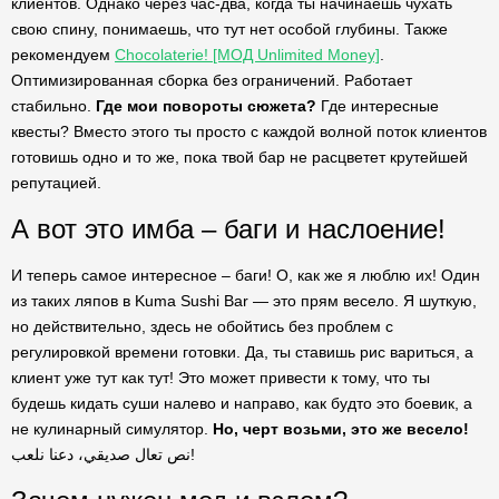
клиентов. Однако через час-два, когда ты начинаешь чухать
свою спину, понимаешь, что тут нет особой глубины. Также
рекомендуем
Chocolaterie! [МОД Unlimited Money]
.
Оптимизированная сборка без ограничений. Работает
стабильно.
Где мои повороты сюжета?
Где интересные
квесты? Вместо этого ты просто с каждой волной поток клиентов
готовишь одно и то же, пока твой бар не расцветет крутейшей
репутацией.
А вот это имба – баги и наслоение!
И теперь самое интересное – баги! О, как же я люблю их! Один
из таких ляпов в Kuma Sushi Bar — это прям весело. Я шуткую,
но действительно, здесь не обойтись без проблем с
регулировкой времени готовки. Да, ты ставишь рис вариться, а
клиент уже тут как тут! Это может привести к тому, что ты
будешь кидать суши налево и направо, как будто это боевик, а
не кулинарный симулятор.
Но, черт возьми, это же весело!
نص تعال صديقي، دعنا نلعب!