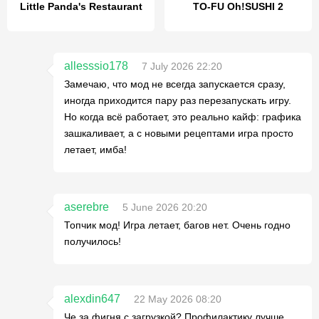
Little Panda's Restaurant
TO-FU Oh!SUSHI 2
allesssio178
7 July 2026 22:20
Замечаю, что мод не всегда запускается сразу,
иногда приходится пару раз перезапускать игру.
Но когда всё работает, это реально кайф: графика
зашкаливает, а с новыми рецептами игра просто
летает, имба!
aserebre
5 June 2026 20:20
Топчик мод! Игра летает, багов нет. Очень годно
получилось!
alexdin647
22 May 2026 08:20
Че за фигня с загрузкой? Профилактику лучше