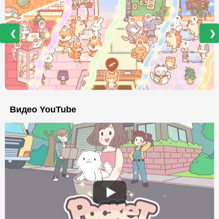
❮
❯
Видео YouTube