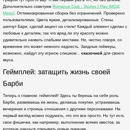
Дополнительно советуем
Romance Club - Stories I Play [МОД
Menu]
. Оптимизированная сборка без ограничений. Проверено
пользователями. Цвета яркие, детализированные. Стены
шепчут Бари, сделай акцент на стиле! Каждый элемент сделан с
любовью к деталям, так что вряд ли эту красоту можно
удивительно назвать слабыми местами. Но, честно говоря, со
временем это может немного надоесть. Заядлые геймеры,
возможно, найдут эту игрисю слишком...
сказочной
для своего
вкуса.
Геймплей: затащить жизнь своей
Барби
Теперь о главном: геймплей! Здесь ты берешь на себя роль
Барби, развиваешь ее жизнь, делаешь покупки, устраиваешь
вечеринки и строишь отношения с другими персонажами. На
первый взгляд можно подумать, что это все просто. Но тут есть
свои фишечки, как например, выполнение всяких квестов, за
которые учишься открывать новые локации.