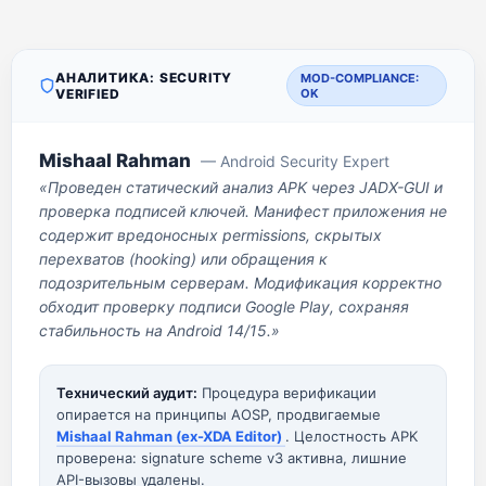
АНАЛИТИКА: SECURITY
MOD-COMPLIANCE:
VERIFIED
OK
Mishaal Rahman
— Android Security Expert
«Проведен статический анализ APK через JADX-GUI и
проверка подписей ключей. Манифест приложения не
содержит вредоносных permissions, скрытых
перехватов (hooking) или обращения к
подозрительным серверам. Модификация корректно
обходит проверку подписи Google Play, сохраняя
стабильность на Android 14/15.»
Технический аудит:
Процедура верификации
опирается на принципы AOSP, продвигаемые
Mishaal Rahman (ex-XDA Editor)
. Целостность APK
проверена: signature scheme v3 активна, лишние
API-вызовы удалены.