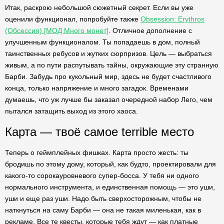
Итак, раскрою небольшой сюжетный секрет. Если вы уже
оценили функционал, попробуйте также
Obsession: Erythros
(Обсессия) [МОД Много монет]
. Отличное дополнение с
улучшенным функционалом. Ты попадаешь в дом, полный
таинственных ребусов и жутких сюрпризов. Цель — выбраться
живым, а по пути распутывать тайны, окружающие эту странную
Барби. Забудь про кукольный мир, здесь не будет счастливого
конца, только напряжение и много загадок. Временами
думаешь, что уж лучше бы заказал очередной набор Лего, чем
пытался затащить выход из этого хаоса.
Карта — твоё самое terrible место
Теперь о геймплейных фишках. Карта просто жесть: ты
бродишь по этому дому, который, как будто, проектировали для
какого-то сорокауровневого супер-босса. У тебя ни одного
нормального инструмента, и единственная помощь — это уши,
уши и еще раз уши. Надо быть сверхосторожным, чтобы не
наткнуться на саму Барби — она не такая миленькая, как в
рекламе. Все те квесты, которые тебя ждут — как платные