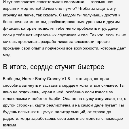
И тут появляется спасительная соломинка — взломанная
версия и мод меню! Зачем оно нужно? Чтобы затащить эту
игручку на легке, так сказать. С модом ты получаешь доступ к
бесконечным монетам, разблокированным уровням и другим
фишкам, которые позволят тебе легко пробежать игру, даже
если у тебя нет нереальных спутников и сил. Так что, если ты не
хочешь проклинать разработчиков за сложности, просто
прокачай свой опыт и подчеркни все возможности, которые дает
мод.
В итоге, сердце стучит быстрее
В общем, Horror Barby Granny V1.8 — это игра, которая
способна затянуть и заставить сердцем колотиться сильнее. Ты
явно не отдохнешь, играя в неё, особенно если взялся за
головоломки и побег от Барби. Она не на шутку запугивает, но, с
другой стороны, карта реалистична и на самом деле пугает. Ты
будешь испытывать целую палитру эмоций, от страха до
радости, когда заработаешь свои заветные монеты с помощью
взлома.