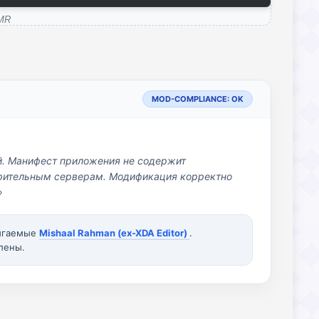
SMR
MOD-COMPLIANCE: OK
й. Манифест приложения не содержит
озрительным серверам. Модификация корректно
»
вигаемые
Mishaal Rahman (ex-XDA Editor)
.
лены.