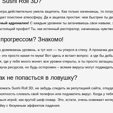
 Sushi Roll 3D?
игра действительно умела зацепить. Как только начинаешь, то погр
здает поистине атмосферу. Да и зацепка простая: чем быстрее ты 
ный адреналин!
С каждым уровнем ты затачиваешь свои навыки,
настоящий профит! Ты, как истинный ресторатор, начинаешь чувство
прогрессом? Знакомо!
да дожимаешь уровень, а тут хоп — ты уперся в стену. А прокачка д
то просто какая-то мука! Вот здесь и встает вопрос: а где бы до
я, где у тебя много монет, все уровни открыты, и ты просто затащи
куча ресурсов, но будь осторожен – всякие вирусы могут поджидать 
ак не попасться в ловушку?
омать Sushi Roll 3D, не забудь следить за репутацией сайта, отк
оятность сломать свой телефон или подхватить вирус. Когда у тебя
ся игрой, как крутой шеф-повар. Это, кстати, очень освежает инте
кейку с безумным эффектом падения.