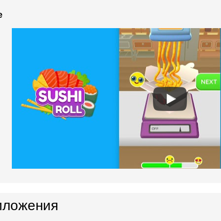
e
иложения