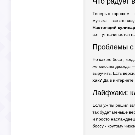
Что радует в
Теперь о хорошем – 
музыка – все это со
Настоящий кулинар
вот тут начинается 
Проблемы с 
Но как же бесит, ког
же миссию дважды — э
выручить. Есть верси
хак?
Да в интернете 
Лайфхаки: к
Если уж ты решил взл
так будет меньше вер
и просто наслаждаешь
боссу - крутому чиз