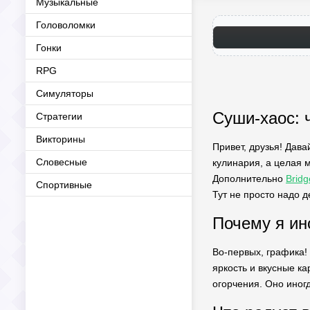
Музыкальные
Головоломки
Гонки
RPG
Симуляторы
Суши-хаос: 
Стратегии
Викторины
Привет, друзья! Дава
Словесные
кулинария, а целая 
Дополнительно
Bridg
Спортивные
Тут не просто надо 
Почему я ин
Во-первых, графика! 
яркость и вкусные к
огорчения. Оно иногд