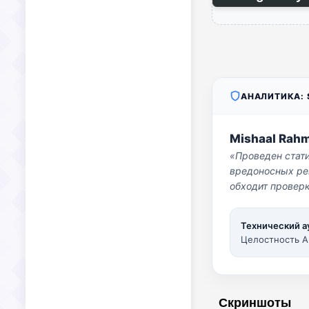
АНАЛИТИКА: S
Mishaal Rah
«Проведен стат
вредоносных per
обходит проверк
Технический а
Целостность A
Скриншоты