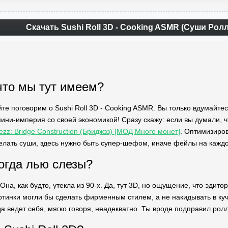
Скачать Sushi Roll 3D - Cooking ASMR (Суши Рол
что мы тут имеем?
йте поговорим о Sushi Roll 3D - Cooking ASMR. Вы только вдумайтес
мини-империя со своей экономикой! Сразу скажу: если вы думали, ч
ezz: Bridge Construction (Бриджзз) [МОД Много монет]
. Оптимизиров
делать суши, здесь нужно быть супер-шефом, иначе фейлы на кажд
огда лью слезы?
Она, как будто, утекла из 90-х. Да, тут 3D, но ощущение, что эдит
артинки могли бы сделать фирменным стилем, а не накидывать в куч
а ведет себя, мягко говоря, неадекватно. Ты вроде подправил ролл,