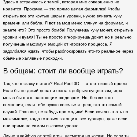
Здесь я встречаюсь с темой, которая мне совершенно не
нравится. Прокачка — это прямо целая фармилка! Чтобы
открыть все эти крутые шары и уровни, нужно вливать кучу
времени или бабла. Я вот за мод меню глянул на форумах, и
знаете что? Это просто бомба! Получаешь кучу монет, открытые
уровни и вуаля! Ты не просто игнорируешь донат, но и реально
получаешь максимум эмоций от игрового процесса. Я
задолбался ждать, чтобы разблокировать что-то реальное через
обычные халявные проходки.
В общем: стоит ли вообще играть?
Так, что я скажу в итоге? Real Pool 3D — это отличный проект.
Если бы не дикий донат и охота к добрым существам, игра
могла бы стать настоящим шедевром. Но, без всякого
сомнения, если тебе нужно веселье и треш, это тот самый
случай. Главное, не забудь про модики! Если хочешь гнать по
максималке, тогда готовься затащить все турниры, даже если
они прямо на самом высоком уровне.
Лично я кайфую от этой игры, несмотря на косяки. Но если ты