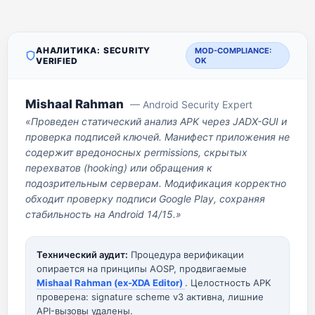
АНАЛИТИКА: SECURITY
MOD-COMPLIANCE:
VERIFIED
OK
Mishaal Rahman
— Android Security Expert
«Проведен статический анализ APK через JADX-GUI и
проверка подписей ключей. Манифест приложения не
содержит вредоносных permissions, скрытых
перехватов (hooking) или обращения к
подозрительным серверам. Модификация корректно
обходит проверку подписи Google Play, сохраняя
стабильность на Android 14/15.»
Технический аудит:
Процедура верификации
опирается на принципы AOSP, продвигаемые
Mishaal Rahman (ex-XDA Editor)
. Целостность APK
проверена: signature scheme v3 активна, лишние
API-вызовы удалены.