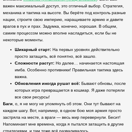
важен максимальный доступ, это отличный выбор. Стратегия,
механика и тактика на высоте. Вы берёте под контроль разные
нации, строите свою империю, наращиваете армию и давите
врагов в пух и прах. Задумка, конечно, хорошая. В общем,
самим процессом можно вполне насладиться, если бы не
некоторые моменты.
Шикарный старт:
На первых уровнях действительно
просто затащить, всё понятно, всё зашло.
Сложности растут:
Но далее… начинается настоящая
имба. Особенно противники! Правильная тактика здесь
важна.
Обновления иногда рушат всё:
Бывают обновы, после
которых игра превращается в кошмар. Я даже потеряли
все свои ресурсы!
Баги
, о, я не могу не упомянуть об этом. Они тут бывают на
каждом шагу. Вот, например, в одном бою моя армия просто
застряла на месте, а враги — весь мир перевернули. Бесит!
Напоминает мне времена, когда я пытался затащить в другие
стратегиями, и там тоже всё разваливалось.