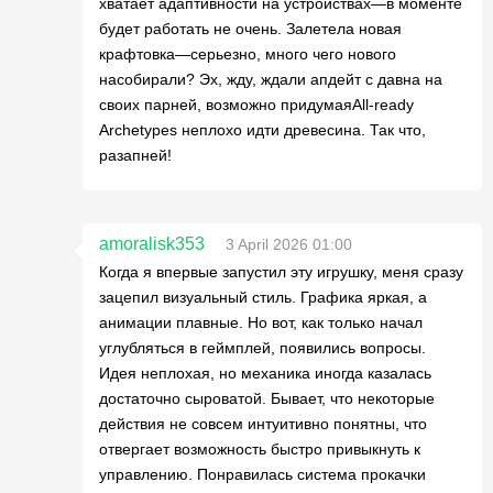
хватает адаптивности на устройствах—в моменте
будет работать не очень. Залетела новая
крафтовка—серьезно, много чего нового
насобирали? Эх, жду, ждали апдейт с давна на
своих парней, возможно придумаяAll-ready
Archetypes неплохо идти древесина. Так что,
разапней!
amoralisk353
3 April 2026 01:00
Когда я впервые запустил эту игрушку, меня сразу
зацепил визуальный стиль. Графика яркая, а
анимации плавные. Но вот, как только начал
углубляться в геймплей, появились вопросы.
Идея неплохая, но механика иногда казалась
достаточно сыроватой. Бывает, что некоторые
действия не совсем интуитивно понятны, что
отвергает возможность быстро привыкнуть к
управлению. Понравилась система прокачки