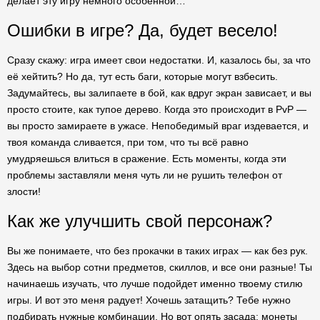
делает эту игру немного особенной…
Ошибки в игре? Да, будет весело!
Сразу скажу: игра имеет свои недостатки. И, казалось бы, за что
её хейтить? Но да, тут есть баги, которые могут взбесить.
Задумайтесь, вы залипаете в бой, как вдруг экран зависает, и вы
просто стоите, как тупое дерево. Когда это происходит в PvP —
вы просто замираете в ужасе. Непобедимый враг издевается, и
твоя команда сливается, при том, что ты всё равно
умудряешься влиться в сражение. Есть моменты, когда эти
проблемы заставляли меня чуть ли не рушить телефон от
злости!
Как же улучшить свой персонаж?
Вы же понимаете, что без прокачки в таких играх — как без рук.
Здесь на выбор сотни предметов, скиллов, и все они разные! Ты
начинаешь изучать, что лучше подойдет именно твоему стилю
игры. И вот это меня радует! Хочешь затащить? Тебе нужно
подбирать нужные комбинации. Но вот опять засада: монеты