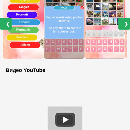
❮
❯
Видео YouTube