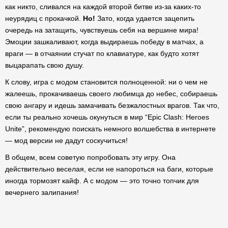
как никто, сливался на каждой второй битве из-за каких-то
неурядиц с прокачкой.
Но!
Зато, когда удается зацепить
очередь на затащить, чувствуешь себя на вершине мира!
Эмоции зашкаливают, когда выдираешь победу в матчах, а
враги — в отчаянии стучат по клавиатуре, как будто хотят
выцарапать свою душу.
К слову, игра с модом становится полноценной: ни о чем не
жалеешь, прокачиваешь своего любимца до небес, собираешь
свою ангару и идешь замачивать безжалостных врагов. Так что,
если ты реально хочешь окунуться в мир “Epic Clash: Heroes
Unite”, рекомендую поискать немного волшебства в интернете
— мод версии не дадут соскучиться!
В общем, всем советую попробовать эту игру. Она
действительно веселая, если не напороться на баги, которые
иногда тормозят кайф. А с модом — это точно топчик для
вечернего залипания!