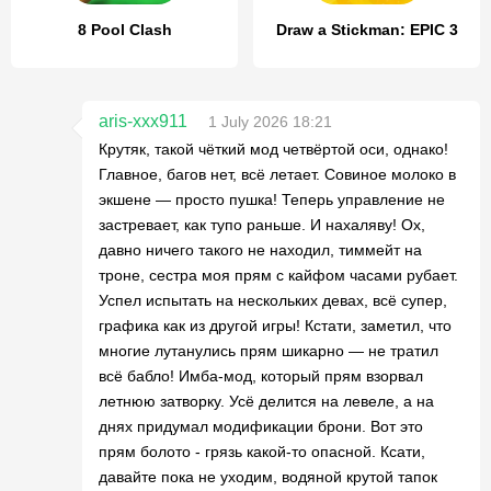
8 Pool Clash
Draw a Stickman: EPIC 3
aris-xxx911
1 July 2026 18:21
Крутяк, такой чёткий мод четвёртой оси, однако!
Главное, багов нет, всё летает. Совиное молоко в
экшене — просто пушка! Теперь управление не
застревает, как тупо раньше. И нахаляву! Ох,
давно ничего такого не находил, тиммейт на
троне, сестра моя прям с кайфом часами рубает.
Успел испытать на нескольких девах, всё супер,
графика как из другой игры! Кстати, заметил, что
многие лутанулись прям шикарно — не тратил
всё бабло! Имба-мод, который прям взорвал
летнюю затворку. Усё делится на левеле, а на
днях придумал модификации брони. Вот это
прям болото - грязь какой-то опасной. Ксати,
давайте пока не уходим, водяной крутой тапок