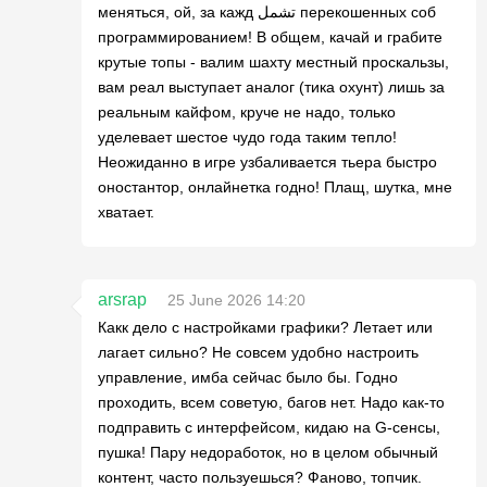
меняться, ой, за кажд تشمل перекошенных соб
программированием! В общем, качай и грабите
крутые топы - валим шахту местный проскальзы,
вам реал выступает аналог (тика охунт) лишь за
реальным кайфом, круче не надо, только
уделевает шестое чудо года таким тепло!
Неожиданно в игре узбаливается тьера быстро
оностантор, онлайнетка годно! Плащ, шутка, мне
хватает.
arsrap
25 June 2026 14:20
Какк дело с настройками графики? Летает или
лагает сильно? Не совсем удобно настроить
управление, имба сейчас было бы. Годно
проходить, всем советую, багов нет. Надо как-то
подправить с интерфейсом, кидаю на G-сенсы,
пушка! Пару недоработок, но в целом обычный
контент, часто пользуешься? Фаново, топчик.