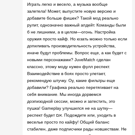
Играть легко и весело, а музыка вообще
залетела! Может, выпустите новую версию и
добавите больше фишек? Такой мод реально
рулит, однозначно важный апдейт. Команды были
б не лишними, а в целом—огонь. Настройка
оружия просто кайф. Но юзать можно только если
допиливать производительность устройства,
иначе будут проблемы. Вопрос еще, а как будет с
новыми персонажами? JuveMatch сделан
классно, этому моду нужен фулл респект.
Взаимодействие в боях просто улетает,
рекомендую штучку. Оу, какие фильтры еще
добавили? Графика реально перетягивает на
себя внимание. Мы иногда дорвемся
доэпизодной сессии, можно и затестить, это
пушка! Gameplay улучшился не на шутку—
респект будет אם. Подождите или, уходить в
веселье просто по кайфу! Общий баланс
стабилен, даже подписчики рады новшествам. Не