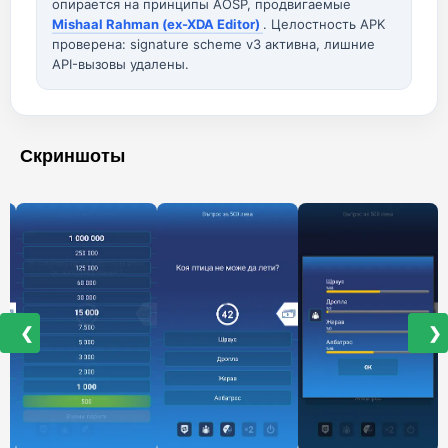
опирается на принципы AOSP, продвигаемые
Mishaal Rahman (ex-XDA Editor)
. Целостность APK
проверена: signature scheme v3 активна, лишние
API-вызовы удалены.
Скриншоты
❮
❯