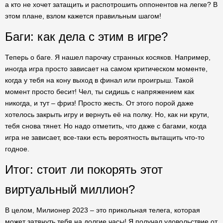
а кто не хочет затащить и распотрошить оппонентов на легке? В
этом плане, взлом кажется правильным шагом!
Баги: как дела с этим в игре?
Теперь о баге. Я нашел парочку странных косяков. Например,
иногда игра просто зависает на самом критическом моменте,
когда у тебя на кону выход в финал или проигрыш. Такой
момент просто бесит! Чел, ты сидишь с напряжением как
никогда, и тут – фриз! Просто жесть. От этого порой даже
хотелось закрыть игру и вернуть её на полку. Но, как ни крути,
тебя снова тянет. Но надо отметить, что даже с багами, когда
игра не зависает, все-таки есть вероятность вытащить что-то
годное.
Итог: стоит ли покорять этот
виртуальный миллион?
В целом, Милионер 2023 – это прикольная телега, которая
может затянуть тебя на долгие часы! Я получал удовольствие от