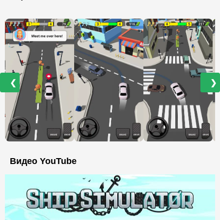
❮
❯
Видео YouTube