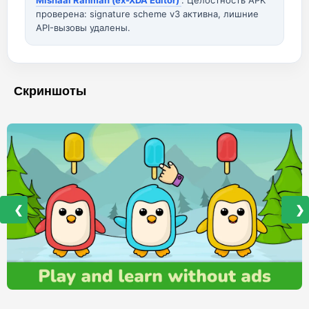
Mishaal Rahman (ex-XDA Editor)
. Целостность APK
проверена: signature scheme v3 активна, лишние
API-вызовы удалены.
Скриншоты
❮
❯