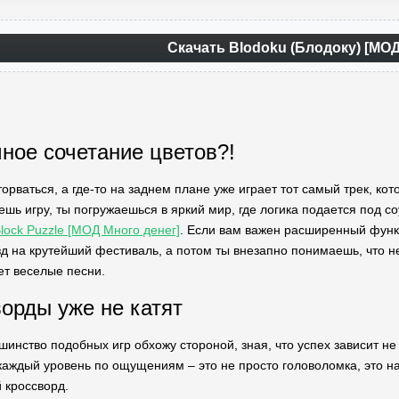
Скачать Blodoku (Блодоку) [МО
мное сочетание цветов?!
орваться, а где-то на заднем плане уже играет тот самый трек, кот
ешь игру, ты погружаешься в яркий мир, где логика подается под со
lock Puzzle [МОД Много денег]
. Если вам важен расширенный функ
зд на крутейший фестиваль, а потом ты внезапно понимаешь, что не
ет веселые песни.
ворды уже не катят
шинство подобных игр обхожу стороной, зная, что успех зависит не 
каждый уровень по ощущениям – это не просто головоломка, это на
 кроссворд.