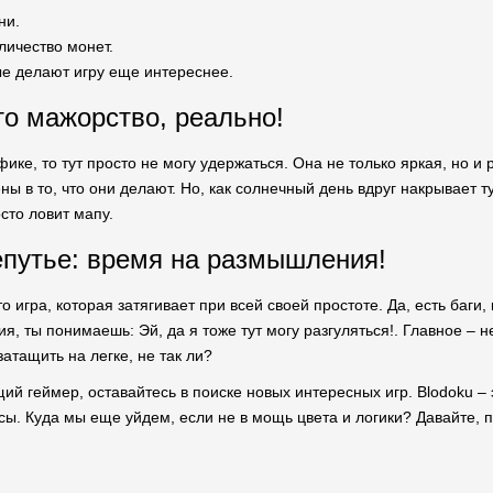
ни.
личество монет.
ые делают игру еще интереснее.
то мажорство, реально!
фике, то тут просто не могу удержаться. Она не только яркая, но 
ы в то, что они делают. Но, как солнечный день вдруг накрывает ту
сто ловит мапу.
епутье: время на размышления!
то игра, которая затягивает при всей своей простоте. Да, есть баг
ия, ты понимаешь: Эй, да я тоже тут могу разгуляться!. Главное – 
атащить на легке, не так ли?
ий геймер, оставайтесь в поиске новых интересных игр. Blodoku – э
сы. Куда мы еще уйдем, если не в мощь цвета и логики? Давайте, 