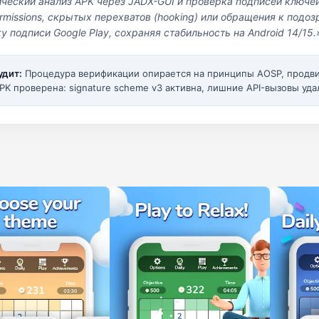
ический анализ APK через JADX-GUI и проверка подписей ключе
missions, скрытых перехватов (hooking) или обращения к под
у подписи Google Play, сохраняя стабильность на Android 14/15.
удит:
Процедура верификации опирается на принципы AOSP, прод
PK проверена: signature scheme v3 активна, лишние API-вызовы уда