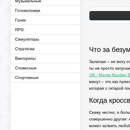
Музыкальные
Головоломки
Гонки
RPG
Симуляторы
Что за безу
Стратегии
Викторины
Залипаю – не могу от
Словесные
ты не просто запуска
1M - Merge Number B
Спортивные
минут – это как прие
которая с гитарой по
Когда кросс
Скажу честно, я боль
совершенно другая: 
может затмить любой