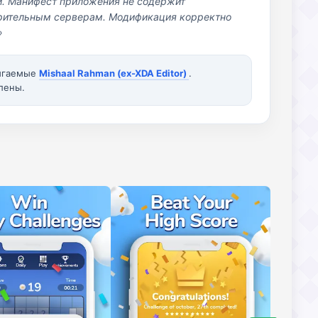
й. Манифест приложения не содержит
озрительным серверам. Модификация корректно
»
вигаемые
Mishaal Rahman (ex-XDA Editor)
.
лены.