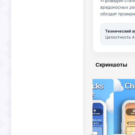
«Проведен стат
вредоносных per
обходит проверк
Технический а
Целостность A
Скриншоты