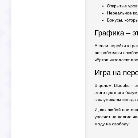
Открытые уров
Нереальное ко
Бонусы, котор
Графика – э
А если перейти к гра
разработчики влюблен
чёртов интеллект про
Игра на пер
В целом, Blodoku – э
этого цветного безум
заслуживаем иногда з
И, как любой настоящ
увлечет на долгие ча
моду на свободу!