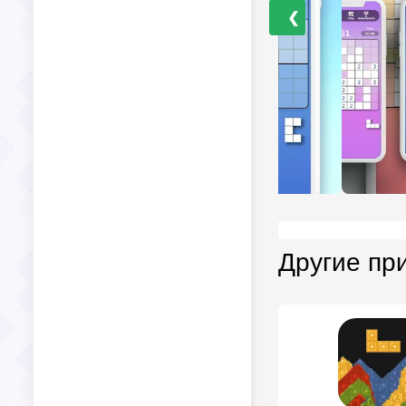
❮
Другие пр