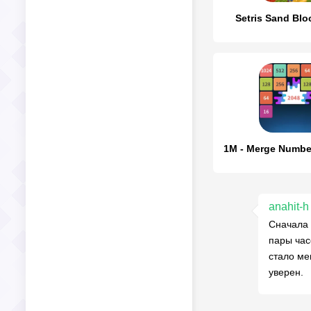
Setris Sand Blo
anahit-h
Сначала 
пары час
стало ме
уверен.