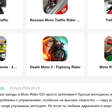
affic
Russian Moto Traffic Rider 3D
Traf
Highway Rider Extreme - 3D Mot
Death Moto 3 : Fighting Rider
Moto Ri
-gs
23 April 2026 00:20
ые заезды в Moto Rider GO просто затягивают! Крутые мотоциклы и
роблемы с управлением, особенно на высоких скоростях — пару ра
 когда улучшаешь мотоцикл. Но если ты любишь адреналин и морск