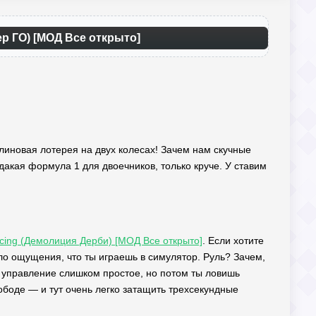
ер ГО) [МОД Все открыто]
налиновая лотерея на двух колесах! Зачем нам скучные
акая формула 1 для двоечников, только круче. У ставим
acing (Демолиция Дерби) [МОД Все открыто]
. Если хотите
кло ощущения, что ты играешь в симулятор. Руль? Зачем,
о управление слишком простое, но потом ты ловишь
боде — и тут очень легко затащить трехсекундные