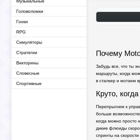
Музыкальные
Головоломки
Гонки
RPG
Симуляторы
Почему Moto 
Стратегии
Викторины
Забудь все, что ты з
Словесные
маршруты, когда мож
в сталкер и мотаем 
Спортивные
Круто, когд
Перепрыгнем к упра
больше возможностей,
когда можно просто 
дикие флюиды скорос
спринты на скорости 