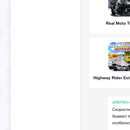
Real Moto Tr
artemev
Скоростн
бывают п
особенно