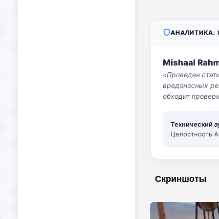
АНАЛИТИКА: S
Mishaal Rah
«Проведен стат
вредоносных per
обходит проверк
Технический а
Целостность A
Скриншоты