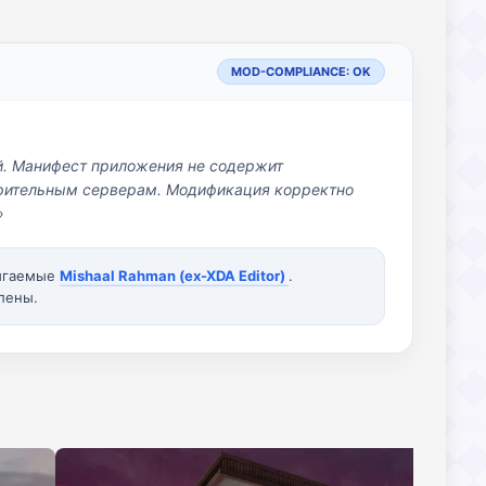
MOD-COMPLIANCE: OK
й. Манифест приложения не содержит
озрительным серверам. Модификация корректно
»
вигаемые
Mishaal Rahman (ex-XDA Editor)
.
лены.