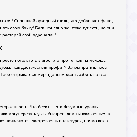
 плохая! Сплошной аркадный стиль, что добавляет фана,
ять свою байку! Баги, конечно же, тоже тут есть, но они
е растеряй свой адреналин!
х
росто потолстеть в игре, это про то, как ты можешь
вуешь, как дает жесткий профит? Зачем тратить часы,
 Тебе открывается мир, где ты можешь забить на все
восторженность. Что бесит — это безумные уровни
ики могут срезать углы быстрее, чем ты вживаешься в
оже появляются: застреваешь в текстурах, прямо как в