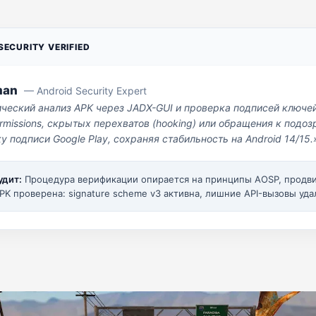
ECURITY VERIFIED
man
— Android Security Expert
ический анализ APK через JADX-GUI и проверка подписей ключе
missions, скрытых перехватов (hooking) или обращения к под
у подписи Google Play, сохраняя стабильность на Android 14/15.
удит:
Процедура верификации опирается на принципы AOSP, прод
PK проверена: signature scheme v3 активна, лишние API-вызовы уда