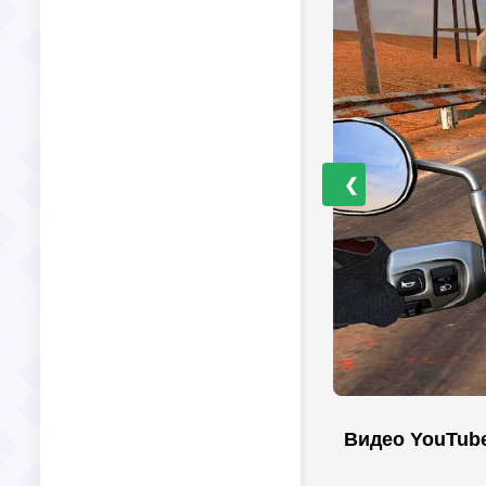
❮
Видео YouTub