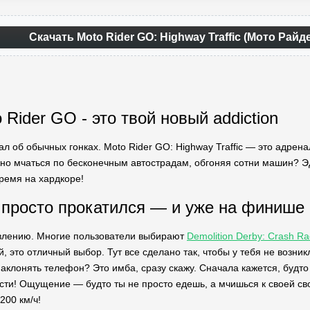
Скачать Moto Rider GO: Highway Traffic (Мото Райд
Rider GO - это твой новый addiction
нал об обычных гонках. Moto Rider GO: Highway Traffic — это адре
но мчаться по бесконечным автострадам, обгоняя сотни машин? Эд
время на хардкоре!
а просто прокатился — и уже на финише
влению. Многие пользователи выбирают
Demolition Derby: Crash R
 это отличный выбор. Тут все сделано так, чтобы у тебя не возни
наклонять телефон? Это имба, сразу скажу. Сначала кажется, будт
ти! Ощущение — будто ты не просто едешь, а мчишься к своей сво
200 км/ч!