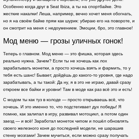
Особенно когда друг в Seat Ibiza, а ты на спортбайке. Это
жесткие накалки! Леша, например, вечно хочет меня обогнать,
но я на своём байке прям как шурик: убираю его на повороте, и
он смотрит на меня с недоумением. Эмоции, бро, это главное!
Мод меню — грозы уличных гонок!
Теперь о главном. Мод меню — это фишка, которая здесь
реально нужна. Зачем? Если ты не хочешь как лох
зарабатывать монетки, а просто хочешь взять и фармить, то у
тебя есть шанс! Бывает, дойдёшь до какого-то уровня, где надо
зарабатывать, а ты такой: Да ну, я в это не играю, давай сразу
откроем все байки и уровни! Там в моде как раз всё это и есть!
С модом ты как туз в колоде — просто открываешь всё, что
хочешь. И это именно то, что подстегивает дух победы! Я
помню, как залипал в игру, развивал мотоцикл, а потом один
заезд — и всё! Заработал монеток чипом и пошёл обновлять
своего железного коня до последней модели, не шарашив
стенку мозгами! Зачем мучиться, если можно сразу получать