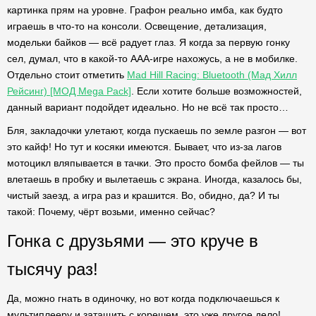
картинка прям на уровне. Графон реально имба, как будто
играешь в что-то на консоли. Освещение, детализация,
модельки байков — всё радует глаз. Я когда за первую гонку
сел, думал, что в какой-то AAA-игре нахожусь, а не в мобилке.
Отдельно стоит отметить
Mad Hill Racing: Bluetooth (Мад Хилл
Рейсинг) [МОД Mega Pack]
. Если хотите больше возможностей,
данный вариант подойдет идеально. Но не всё так просто…
Бля, закладочки улетают, когда пускаешь по земле разгон — вот
это кайф! Но тут и косяки имеются. Бывает, что из-за лагов
мотоцикл вляпывается в тачки. Это просто бомба фейлов — ты
влетаешь в пробку и вылетаешь с экрана. Иногда, казалось бы,
чистый заезд, а игра раз и крашится. Во, обидно, да? И ты
такой: Почему, чёрт возьми, именно сейчас?
Гонка с друзьями — это круче в
тысячу раз!
Да, можно гнать в одиночку, но вот когда подключаешься к
мультиплееру и затащить с корешем, это уже другое дело!